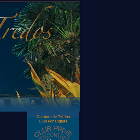
Château de Trédos
Club échangiste