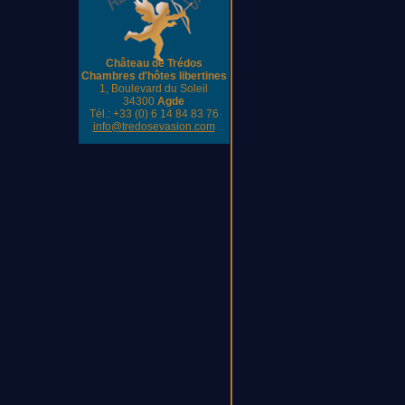
Château de Trédos
Chambres d'hôtes libertines
1, Boulevard du Soleil
34300
Agde
Tél.: +33 (0) 6 14 84 83 76
info@tredosevasion.com