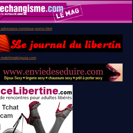
w.adressesx.com/sexe-porno.html
w.matchmakingusa.com