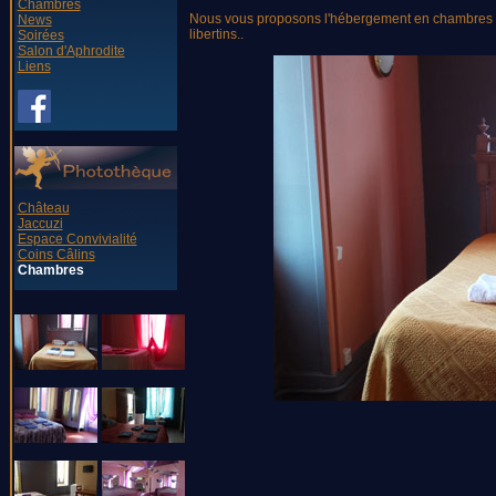
Chambres
Nous vous proposons l'hébergement en chambres d'
News
libertins..
Soirées
Salon d'Aphrodite
Liens
Château
Jaccuzi
Espace Convivialité
Coins Câlins
Chambres